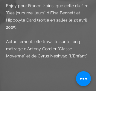
Enjoy pour France 2 ainsi que celle du film
"Des jours meilleurs" d'Elsa Bennett et
Hippolyte Dard (sortie en salles le 23 avril
2025).
Actuellement, elle travaille sur le long
métrage d'Antony Cordier "Classe
Moyenne" et de Cyrus Neshvad "L'Enfant".